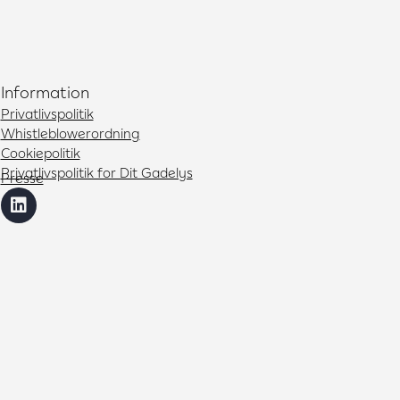
Information
Privatlivspolitik
Whistleblowerordning
Cookiepolitik
Privatlivspolitik for Dit Gadelys
Presse