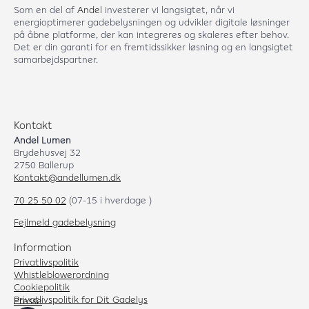
Som en del af
Andel
investerer vi langsigtet, når vi
energioptimerer gadebelysningen og udvikler digitale løsninger
på åbne platforme, der kan integreres og skaleres efter behov.
Det er din garanti for en fremtidssikker løsning og en langsigtet
samarbejdspartner.
Kontakt
Andel Lumen
Brydehusvej 32
2750 Ballerup
Kontakt@andellumen.dk
70 25 50 02
(07-15 i hverdage )
Fejlmeld gadebelysning
Information
Privatlivspolitik
Whistleblowerordning
Cookiepolitik
Privatlivspolitik for Dit Gadelys
Presse