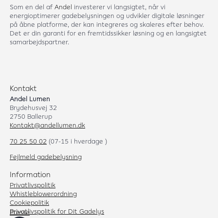
Som en del af
Andel
investerer vi langsigtet, når vi
energioptimerer gadebelysningen og udvikler digitale løsninger
på åbne platforme, der kan integreres og skaleres efter behov.
Det er din garanti for en fremtidssikker løsning og en langsigtet
samarbejdspartner.
Kontakt
Andel Lumen
Brydehusvej 32
2750 Ballerup
Kontakt@andellumen.dk
70 25 50 02
(07-15 i hverdage )
Fejlmeld gadebelysning
Information
Privatlivspolitik
Whistleblowerordning
Cookiepolitik
Privatlivspolitik for Dit Gadelys
Presse