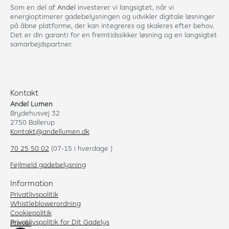
Som en del af
Andel
investerer vi langsigtet, når vi
energioptimerer gadebelysningen og udvikler digitale løsninger
på åbne platforme, der kan integreres og skaleres efter behov.
Det er din garanti for en fremtidssikker løsning og en langsigtet
samarbejdspartner.
Kontakt
Andel Lumen
Brydehusvej 32
2750 Ballerup
Kontakt@andellumen.dk
70 25 50 02
(07-15 i hverdage )
Fejlmeld gadebelysning
Information
Privatlivspolitik
Whistleblowerordning
Cookiepolitik
Privatlivspolitik for Dit Gadelys
Presse