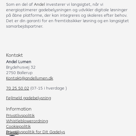
Som en del af
Andel
investerer vi langsigtet, når vi
energioptimerer gadebelysningen og udvikler digitale løsninger
på åbne platforme, der kan integreres og skaleres efter behov.
Det er din garanti for en fremtidssikker løsning og en langsigtet
samarbejdspartner.
Kontakt
Andel Lumen
Brydehusvej 32
2750 Ballerup
Kontakt@andellumen.dk
70 25 50 02
(07-15 i hverdage )
Fejlmeld gadebelysning
Information
Privatlivspolitik
Whistleblowerordning
Cookiepolitik
Privatlivspolitik for Dit Gadelys
Presse