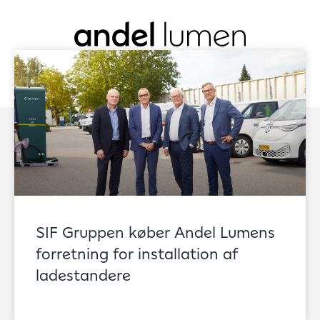
FEJLMELD
SIF Gruppen køber Andel Lumens
forretning for installation af
Filter nyheder:
ladestandere
Pressemeddelelse