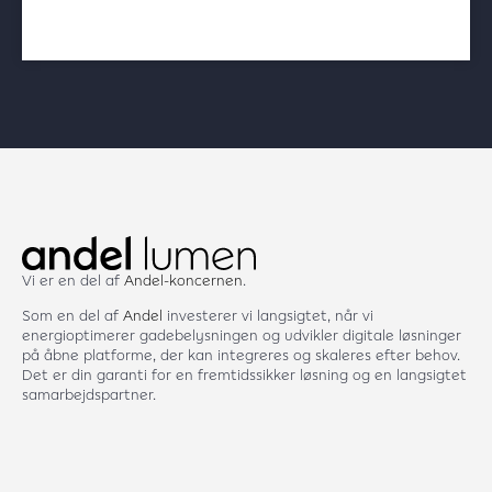
Vi er en del af
Andel-koncernen
.
Som en del af
Andel
investerer vi langsigtet, når vi
energioptimerer gadebelysningen og udvikler digitale løsninger
på åbne platforme, der kan integreres og skaleres efter behov.
Det er din garanti for en fremtidssikker løsning og en langsigtet
samarbejdspartner.