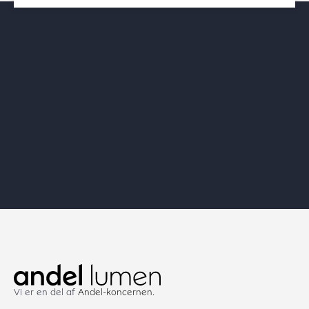
Vi er en del af
Andel-koncernen
.