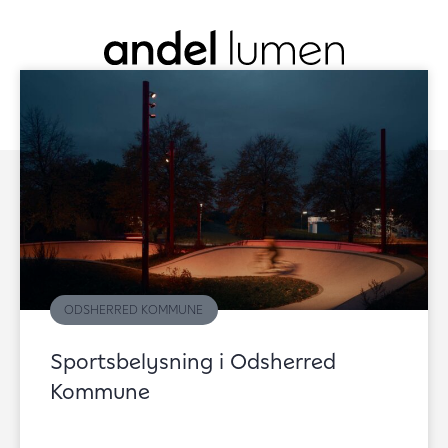
FEJLMELD
ODSHERRED KOMMUNE
Sportsbelysning i Odsherred
Kunde: Odsherred
Kommune
kommune