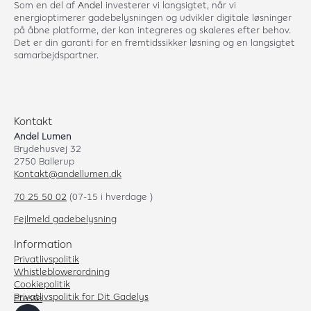
Som en del af
Andel
investerer vi langsigtet, når vi
energioptimerer gadebelysningen og udvikler digitale løsninger
på åbne platforme, der kan integreres og skaleres efter behov.
Det er din garanti for en fremtidssikker løsning og en langsigtet
samarbejdspartner.
Kontakt
Andel Lumen
Brydehusvej 32
2750 Ballerup
Kontakt@andellumen.dk
70 25 50 02
(07-15 i hverdage )
Fejlmeld gadebelysning
Information
Privatlivspolitik
Whistleblowerordning
Cookiepolitik
Privatlivspolitik for Dit Gadelys
Presse