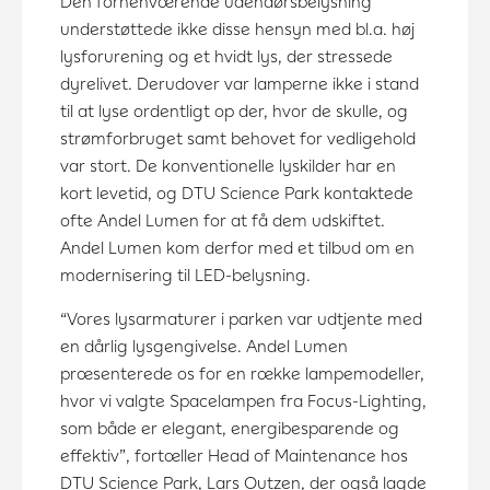
Den forhenværende udendørsbelysning
understøttede ikke disse hensyn med bl.a. høj
lysforurening og et hvidt lys, der stressede
dyrelivet. Derudover var lamperne ikke i stand
til at lyse ordentligt op der, hvor de skulle, og
strømforbruget samt behovet for vedligehold
var stort. De konventionelle lyskilder har en
kort levetid, og DTU Science Park kontaktede
ofte Andel Lumen for at få dem udskiftet.
Andel Lumen kom derfor med et tilbud om en
modernisering til LED-belysning.
“Vores lysarmaturer i parken var udtjente med
en dårlig lysgengivelse. Andel Lumen
præsenterede os for en række lampemodeller,
hvor vi valgte Spacelampen fra Focus-Lighting,
som både er elegant, energibesparende og
effektiv”, fortæller Head of Maintenance hos
DTU Science Park, Lars Outzen, der også lagde