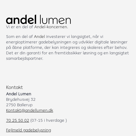
Vi er en del af
Andel-koncernen
.
Som en del af
Andel
investerer vi langsigtet, når vi
energioptimerer gadebelysningen og udvikler digitale løsninger
på åbne platforme, der kan integreres og skaleres efter behov.
Det er din garanti for en fremtidssikker løsning og en langsigtet
samarbejdspartner.
Kontakt
Andel Lumen
Brydehusvej 32
2750 Ballerup
Kontakt@andellumen.dk
70 25 50 02
(07-15 i hverdage )
Fejlmeld gadebelysning