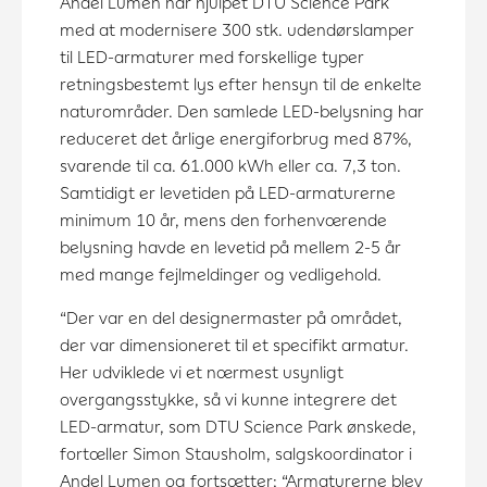
Andel Lumen har hjulpet DTU Science Park
med at modernisere 300 stk. udendørslamper
til LED-armaturer med forskellige typer
retningsbestemt lys efter hensyn til de enkelte
naturområder. Den samlede LED-belysning har
reduceret det årlige energiforbrug med 87%,
svarende til ca. 61.000 kWh eller ca. 7,3 ton.
Samtidigt er levetiden på LED-armaturerne
minimum 10 år, mens den forhenværende
belysning havde en levetid på mellem 2-5 år
med mange fejlmeldinger og vedligehold.
“Der var en del designermaster på området,
der var dimensioneret til et specifikt armatur.
Her udviklede vi et nærmest usynligt
overgangsstykke, så vi kunne integrere det
LED-armatur, som DTU Science Park ønskede,
fortæller Simon Stausholm, salgskoordinator i
Andel Lumen og fortsætter; “Armaturerne blev