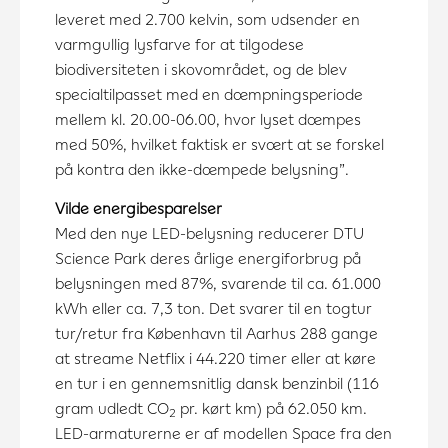
leveret med 2.700 kelvin, som udsender en
varmgullig lysfarve for at tilgodese
biodiversiteten i skovområdet, og de blev
specialtilpasset med en dæmpningsperiode
mellem kl. 20.00-06.00, hvor lyset dæmpes
med 50%, hvilket faktisk er svært at se forskel
på kontra den ikke-dæmpede belysning”.
Vilde energibesparelser
Med den nye LED-belysning reducerer DTU
Science Park deres årlige energiforbrug på
belysningen med 87%, svarende til ca. 61.000
kWh eller ca. 7,3 ton. Det svarer til en togtur
tur/retur fra København til Aarhus 288 gange
at streame Netflix i 44.220 timer eller at køre
en tur i en gennemsnitlig dansk benzinbil (116
gram udledt CO
pr. kørt km) på 62.050 km.
2
LED-armaturerne er af modellen Space fra den