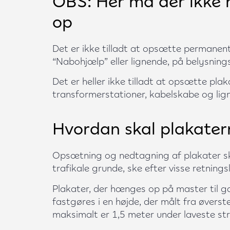
OBS: Her må der ikke
op
Det er ikke tilladt at opsætte permanent
“Nabohjælp” eller lignende, på belysning
Det er heller ikke tilladt at opsætte pl
transformerstationer, kabelskabe og lig
Hvordan skal plakate
Opsætning og nedtagning af plakater s
trafikale grunde, ske efter visse retningsli
Plakater, der hænges op på master til ga
fastgøres i en højde, der målt fra øverst
maksimalt er 1,5 meter under laveste st