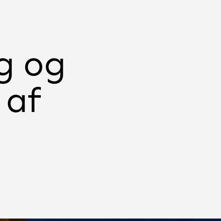
g og
 af