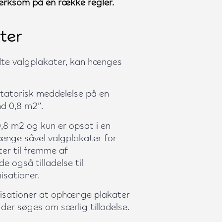
ærksom på en række regler.
ter
ldte valgplakater, kan hænges
itatorisk meddelelse på en
nd 0,8 m2”.
,8 m2 og kun er opsat i en
hænge såvel valgplakater for
ter til fremme af
de også tilladelse til
isationer.
anisationer at ophænge plakater
l der søges om særlig tilladelse.