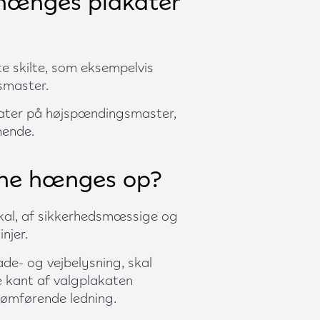
 hænges plakater
e skilte, som eksempelvis
smaster.
akater på højspændingsmaster,
nende.
rne hænges op?
kal, af sikkerhedsmæssige og
njer.
de- og vejbelysning, skal
e kant af valgplakaten
rømførende ledning.