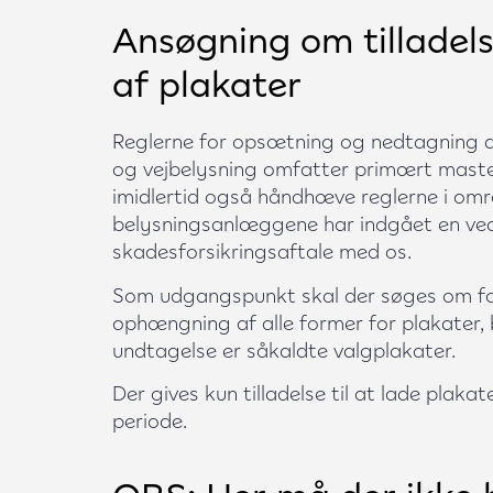
Ansøgning om tilladel
af plakater
Reglerne for opsætning og nedtagning af
og vejbelysning omfatter primært master
imidlertid også håndhæve reglerne i områ
belysningsanlæggene har indgået en ved
skadesforsikringsaftale med os.
Som udgangspunkt skal der søges om for
ophængning af alle former for plakater, b
undtagelse er såkaldte valgplakater.
Der gives kun tilladelse til at lade plak
periode.