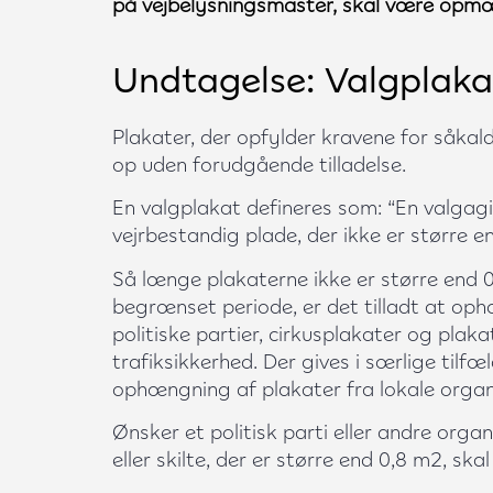
på vejbelysningsmaster, skal være opm
Undtagelse: Valgplaka
Plakater, der opfylder kravene for såka
op uden forudgående tilladelse.
En valgplakat defineres som: “En valgag
vejrbestandig plade, der ikke er større e
Så længe plakaterne ikke er større end 0
begrænset periode, er det tilladt at op
politiske partier, cirkusplakater og plaka
trafiksikkerhed. Der gives i særlige tilfæl
ophængning af plakater fra lokale organ
Ønsker et politisk parti eller andre org
eller skilte, der er større end 0,8 m2, ska